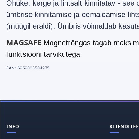
Õhuke, kerge ja lihtsalt kinnitatav - s
ümbrise kinnitamise ja eemaldamise liht
(müügil eraldi). Ümbris võimaldab kasu
MAGSAFE
Magnetrõngas tagab maksimaal
funktsiooni tarvikutega
EAN: 6959003504975
INFO
KLIENDITE