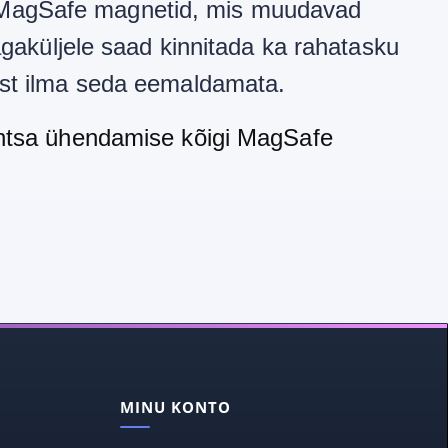
tud MagSafe magnetid, mis muudavad
agaküljele saad kinnitada ka rahatasku
mist ilma seda eemaldamata.
lihtsa ühendamise kõigi MagSafe
MINU KONTO