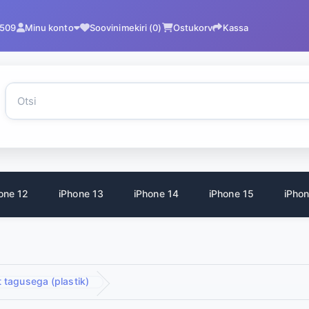
2509
Minu konto
Soovinimekiri (0)
Ostukorv
Kassa
one 12
iPhone 13
iPhone 14
iPhone 15
iPhon
 tagusega (plastik)