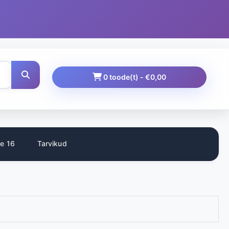
0 toode(t) - €0,00
e 16
Tarvikud