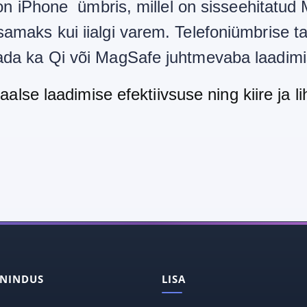
ee on iPhone ümbris, millel on sisseehita
samaks kui iialgi varem. Telefoniümbrise t
tada ka Qi või MagSafe juhtmevaba laadi
se laadimise efektiivsuse ning kiire ja 
ENINDUS
LISA