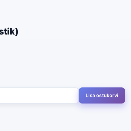
stik)
Lisa ostukorvi