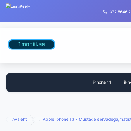
Keel
+372 5646 
iPhone 11
iPh
Avaleht
Apple iphone 13 - Mustade servadega,matist