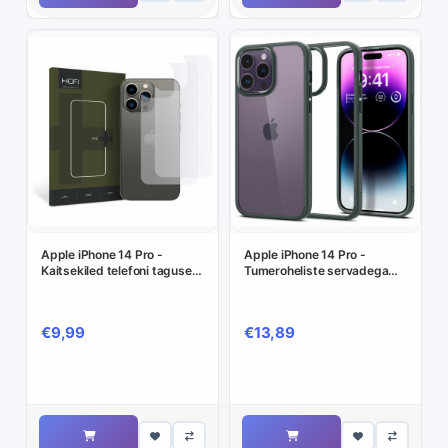
Apple iPhone 14 Pro -
Apple iPhone 14 Pro -
Kaitsekiled telefoni taguse
Tumeroheliste servadega
kaitseks
silikoonümbris,plastikust
tagusega
€9,99
€13,89