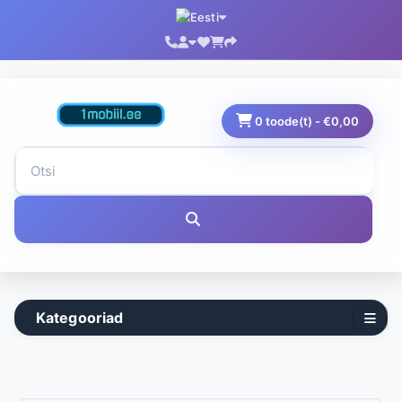
0 toode(t) - €0,00
Kategooriad