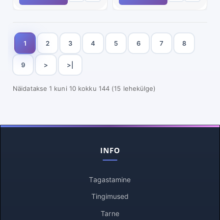
1
2
3
4
5
6
7
8
9
>
>|
Näidatakse 1 kuni 10 kokku 144 (15 lehekülge)
INFO
Tagastamine
Tingimused
Tarne