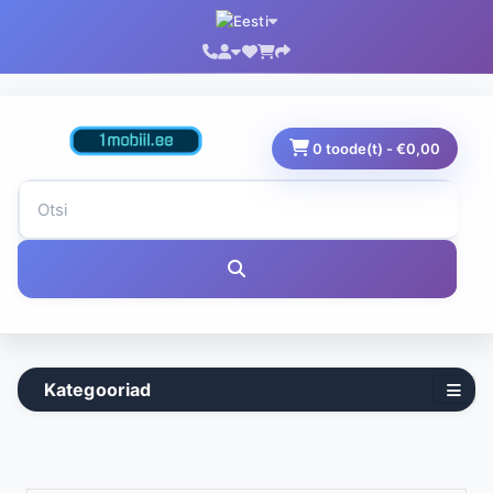
0 toode(t) - €0,00
Kategooriad