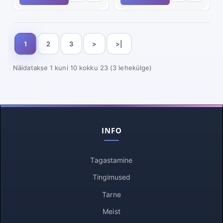
1
2
3
>
>|
Näidatakse 1 kuni 10 kokku 23 (3 lehekülge)
INFO
Tagastamine
Tingimused
Tarne
Meist