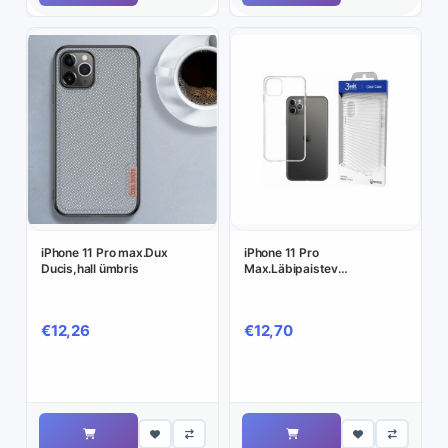
iPhone 11 Pro max.Dux
iPhone 11 Pro
Ducis,hall ümbris
Max.Läbipaistev
silikoonümbris.3MK
€12,26
€12,70