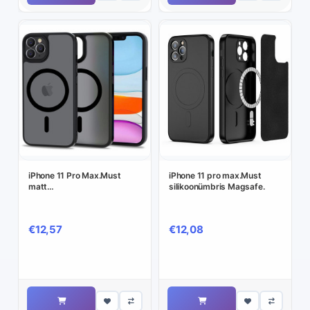
iPhone 11 Pro Max.Must
iPhone 11 pro max.Must
matt
silikoonümbris Magsafe.
silikoonümbris,plastikust
tagusega Magsafe
€12,57
€12,08