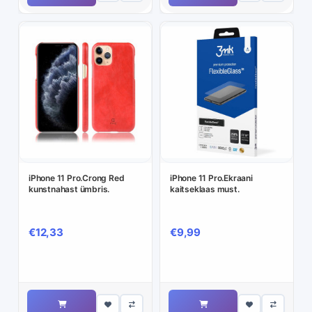
iPhone 11 Pro.Crong Red
iPhone 11 Pro.Ekraani
kunstnahast ümbris.
kaitseklaas must.
€12,33
€9,99