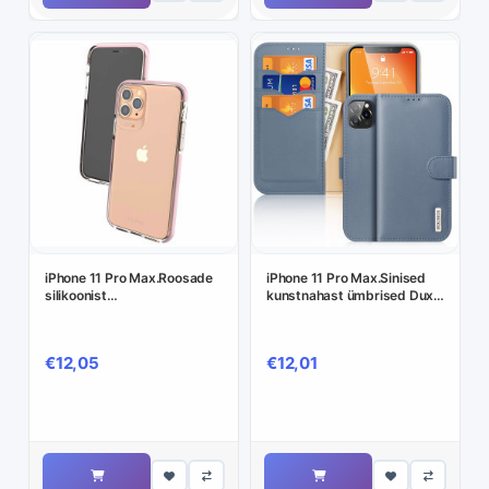
iPhone 11 Pro Max.Roosade
iPhone 11 Pro Max.Sinised
silikoonist
kunstnahast ümbrised Dux
servadega,läbipaistva
Ducis.
plastikust tagusega ümbris.
€12,05
€12,01