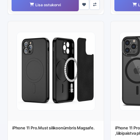
Lisa ostukorvi
L
iPhone 11 Pro.Must silikoonümbris Magsafe.
iPhone 11 Pr
,läbipaistva 