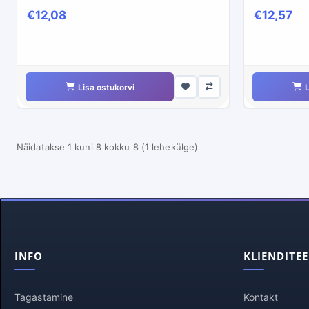
€12,08
€12,57
Lisa ostukorvi
L
Näidatakse 1 kuni 8 kokku 8 (1 lehekülge)
INFO
KLIENDITE
Tagastamine
Kontakt