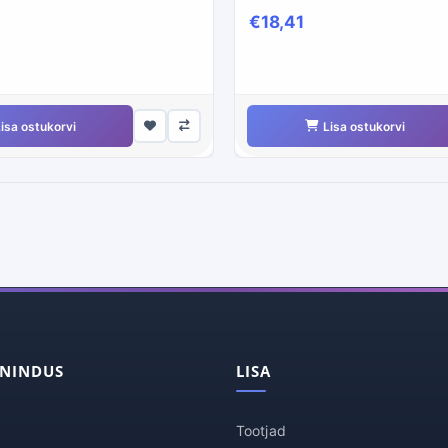
€18,41
isa ostukorvi
Lisa ostukorvi
ENINDUS
LISA
Tootjad