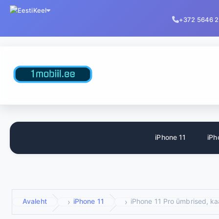
Keel
+372 5646 
iPhone 11
iPh
Avaleht
iPhone 11
iPhone 11 Pro ümbrised, ka