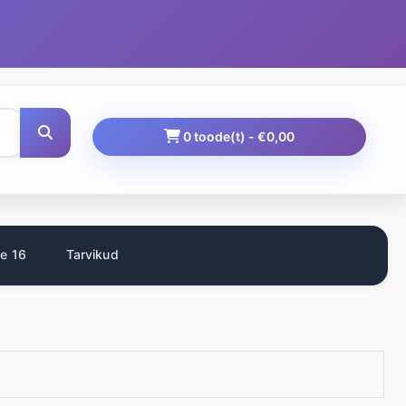
0 toode(t) - €0,00
e 16
Tarvikud