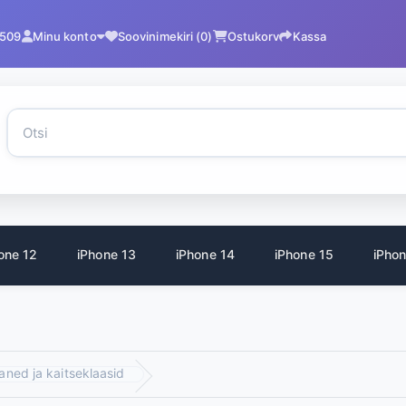
2509
Minu konto
Soovinimekiri (0)
Ostukorv
Kassa
one 12
iPhone 13
iPhone 14
iPhone 15
iPhon
aned ja kaitseklaasid