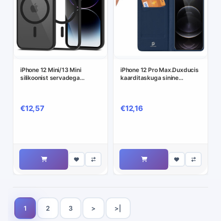
iPhone 12 Mini/13 Mini
iPhone 12 Pro Max.Duxducis
silikoonist servadega
kaarditaskuga sinine
,läbipaistva plastikust
kaitseümbris.
tagusega Magsafe.
€12,57
€12,16
1
2
3
>
>|