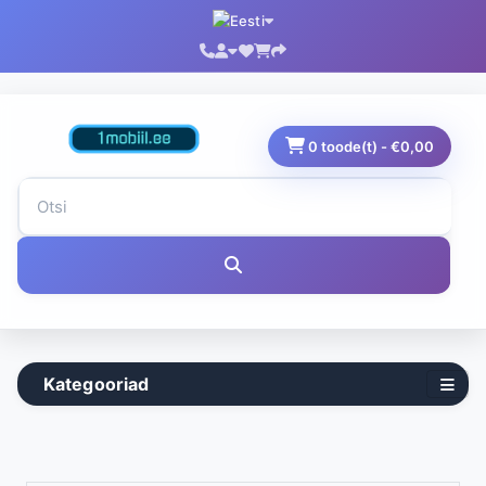
0 toode(t) - €0,00
Kategooriad