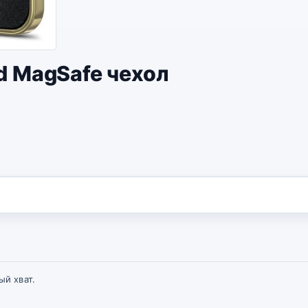
ld MagSafe чехол
ый хват.