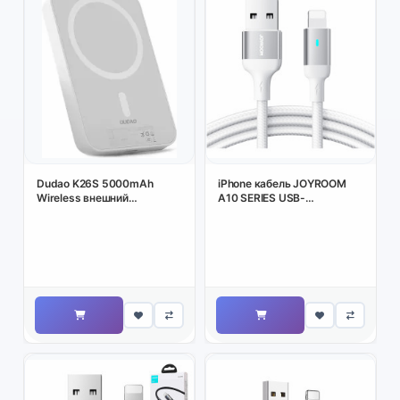
Dudao K26S 5000mAh
iPhone кабель JOYROOM
Wireless внешний
A10 SERIES USB-
аккумулятор 20W USB‑A,
A/LIGHTNING 2 4A 1 2M
USB‑C, MagSafe (белый)
белый