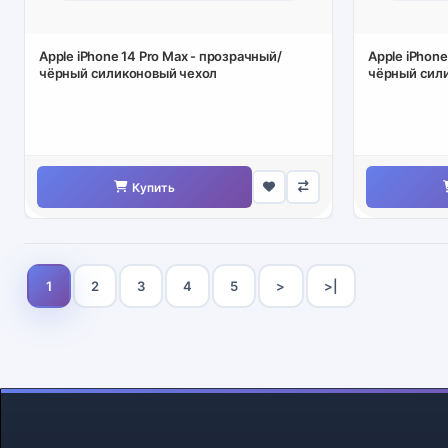
Apple iPhone 14 Pro Max - прозрачный/
Apple iPhone
чёрный силиконовый чехол
чёрный сили
пластиковой
Купить
1
2
3
4
5
>
>|