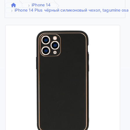
iPhone 14
iPhone 14 Plus чёрный силиконовый чехол, tagumine osa